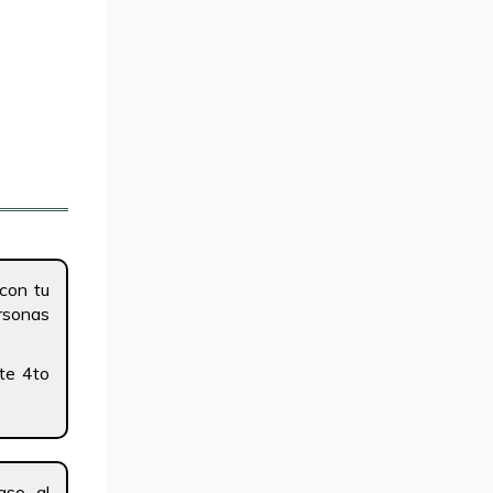
con tu
ersonas
te 4to
aso al