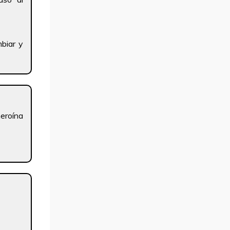
mbiar y
heroína