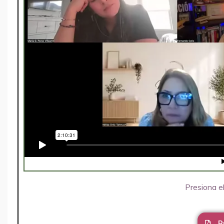
Presiona el
P