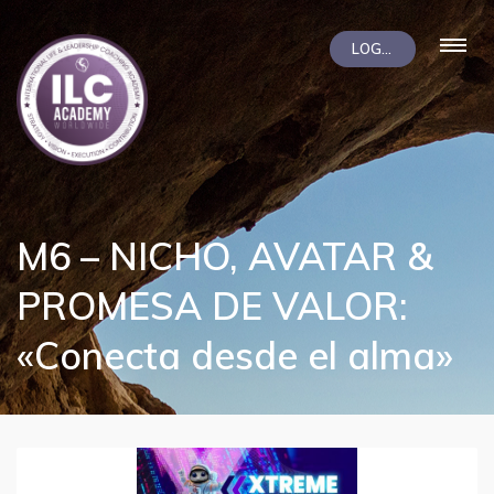
LOGIN
M6 – NICHO, AVATAR &
PROMESA DE VALOR:
«Conecta desde el alma»