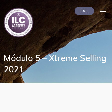
LOGIN
Módulo 5 – Xtreme Selling
2021
LiZ
Soporte
¡Hola! Soy LiZ, el asistente de
ilccampus.com. ¿En qué puedo
ayudarte?