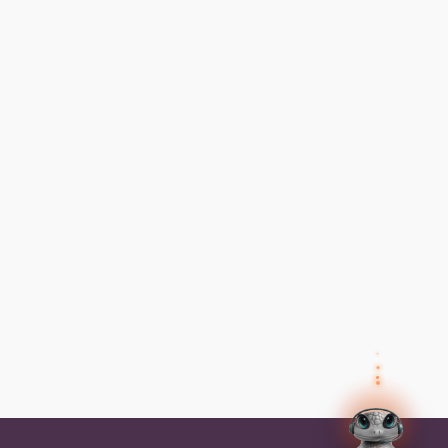
✕
Preguntas frecuentes
Preguntas frecuentes
¿Cómo inicio sesión?
✕
Tus datos
Olvidé mi contraseña, ¿cómo la
recupero?
Así el agente humano sabe quién eres y puede
ayudarte mejor.
Nombre
¿Cómo me inscribo a un programa?