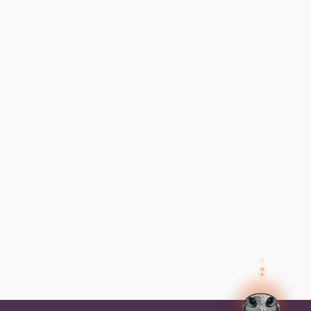
ayudarte?
✕
Preguntas frecuentes
Preguntas frecuentes
¿Cómo inicio sesión?
✕
Tus datos
Olvidé mi contraseña, ¿cómo la
recupero?
Así el agente humano sabe quién eres y puede
ayudarte mejor.
Nombre
¿Cómo me inscribo a un programa?