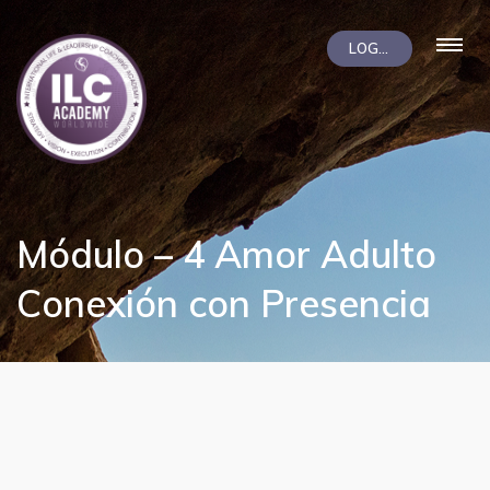
LOGIN
Módulo – 4 Amor Adulto
Conexión con Presencia
LiZ
Soporte
¡Hola! Soy LiZ, el asistente de
ilccampus.com. ¿En qué puedo