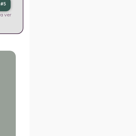
 #5
a ver
LiZ
Soporte