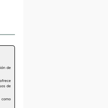
ción de
 ofrece
sos de
e como