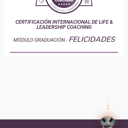
CERTIFICACIÓN INTERNACIONAL DE LIFE &
LEADERSHIP COACHING
FELICIDADES
MÓDULO GRADUACIÓN -
✕
Preguntas frecuentes
Preguntas frecuentes
¿Cómo inicio sesión?
✕
Tus datos
Olvidé mi contraseña, ¿cómo la
recupero?
Así el agente humano sabe quién eres y puede
ayudarte mejor.
Nombre
¿Cómo me inscribo a un programa?