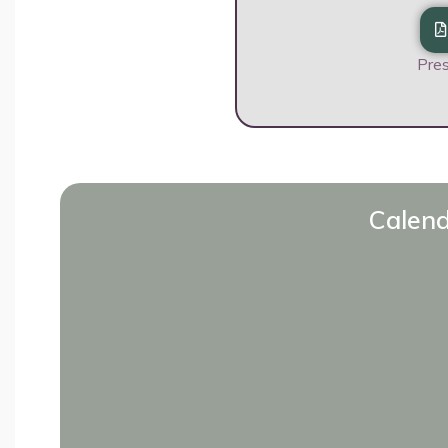
Pres
Calend