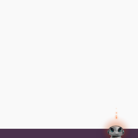
✕
Preguntas frecuentes
Preguntas frecuentes
¿Cómo inicio sesión?
✕
Tus datos
Olvidé mi contraseña, ¿cómo la
recupero?
Así el agente humano sabe quién eres y puede
ayudarte mejor.
Nombre
¿Cómo me inscribo a un programa?