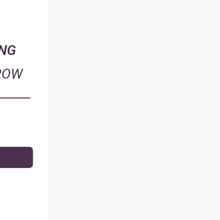
ING
GROW