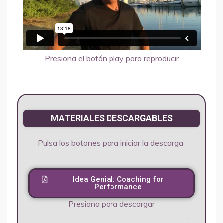
¡Hola! Soy LiZ, el asistente de
ilccampus.com. ¿En qué puedo
ayudarte?
Presiona el botón play para reproducir
MATERIALES DESCARGABLES
✕
Preguntas frecuentes
Pulsa los botones para iniciar la descarga
Preguntas frecuentes
¿Cómo inicio sesión?
Idea Genial: Coaching for
Performance
✕
Tus datos
Presiona para descargar
Olvidé mi contraseña, ¿cómo la
recupero?
Así el agente humano sabe quién eres y puede