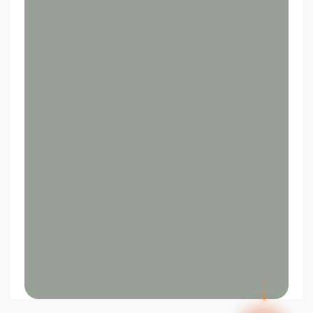
ilccampus.com. ¿En qué puedo
ayudarte?
✕
Preguntas frecuentes
Preguntas frecuentes
¿Cómo inicio sesión?
✕
Tus datos
Olvidé mi contraseña, ¿cómo la
recupero?
Así el agente humano sabe quién eres y puede
ayudarte mejor.
Nombre
¿Cómo me inscribo a un programa?