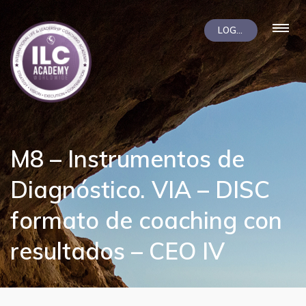
LOGIN
M8 – Instrumentos de
Diagnóstico. VIA – DISC
formato de coaching con
resultados – CEO IV