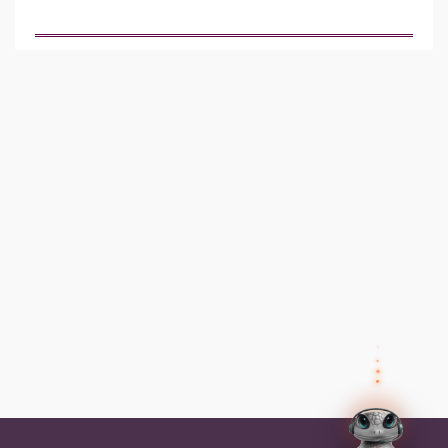
✕
Preguntas frecuentes
Preguntas frecuentes
¿Cómo inicio sesión?
✕
Tus datos
Olvidé mi contraseña, ¿cómo la
recupero?
Así el agente humano sabe quién eres y puede
ayudarte mejor.
Nombre
¿Cómo me inscribo a un programa?