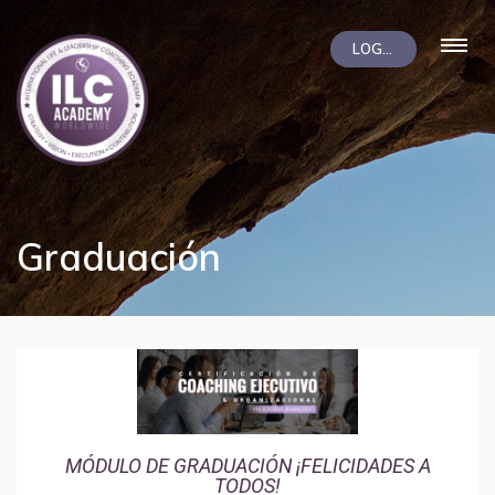
LOGIN
Graduación
LiZ
Soporte
¡Hola! Soy LiZ, el asistente de
ilccampus.com. ¿En qué puedo
MÓDULO DE GRADUACIÓN ¡FELICIDADES A
ayudarte?
TODOS!