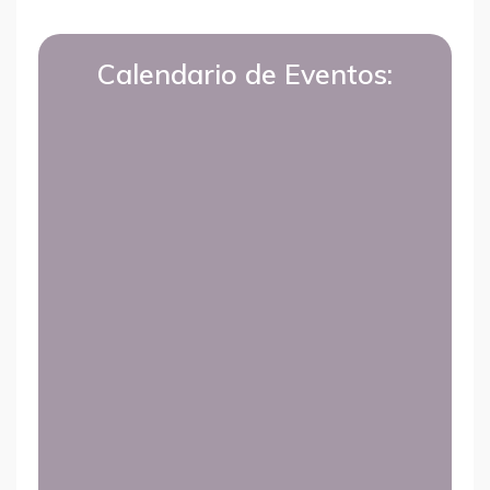
Calendario de Eventos:
LiZ
Soporte
¡Hola! Soy LiZ, el asistente de
ilccampus.com. ¿En qué puedo
ayudarte?