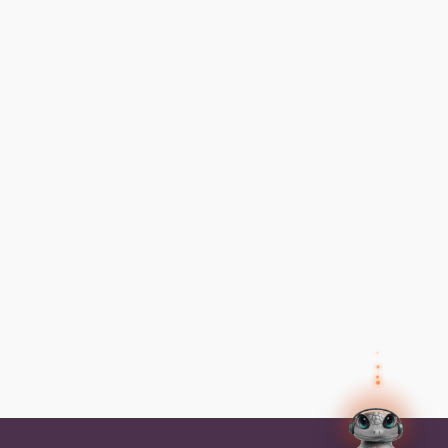
✕
Preguntas frecuentes
Preguntas frecuentes
¿Cómo inicio sesión?
✕
Tus datos
Olvidé mi contraseña, ¿cómo la
recupero?
Así el agente humano sabe quién eres y puede
ayudarte mejor.
Nombre
¿Cómo me inscribo a un programa?