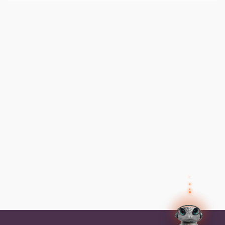
✕
Preguntas frecuentes
Preguntas frecuentes
¿Cómo inicio sesión?
✕
Tus datos
Olvidé mi contraseña, ¿cómo la
recupero?
Así el agente humano sabe quién eres y puede
ayudarte mejor.
Nombre
¿Cómo me inscribo a un programa?