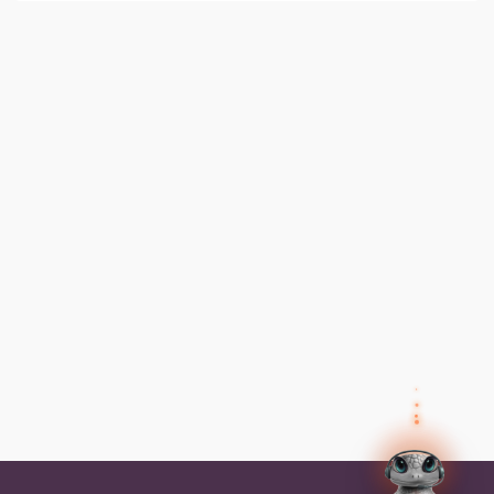
✕
Preguntas frecuentes
Preguntas frecuentes
¿Cómo inicio sesión?
✕
Tus datos
Olvidé mi contraseña, ¿cómo la
recupero?
Así el agente humano sabe quién eres y puede
ayudarte mejor.
Nombre
¿Cómo me inscribo a un programa?