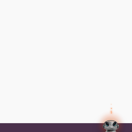
✕
Preguntas frecuentes
Preguntas frecuentes
¿Cómo inicio sesión?
✕
Tus datos
Olvidé mi contraseña, ¿cómo la
recupero?
Así el agente humano sabe quién eres y puede
ayudarte mejor.
Nombre
¿Cómo me inscribo a un programa?