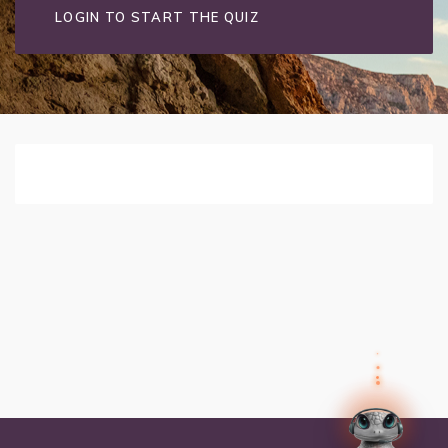
LOGIN TO START THE QUIZ
✕
Preguntas frecuentes
Preguntas frecuentes
¿Cómo inicio sesión?
✕
Tus datos
Olvidé mi contraseña, ¿cómo la
recupero?
Así el agente humano sabe quién eres y puede
ayudarte mejor.
Nombre
¿Cómo me inscribo a un programa?